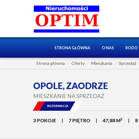
STRONA GŁÓWNA
O NAS
RODO
Strona główna
Oferty
Mieszkania
Sprzedaż
OPOLE, ZAODRZE
MIESZKANIE NA SPRZEDAŻ
REZERWACJA
2
3 POKOJE
7 PIĘTRO
47,88 M
8