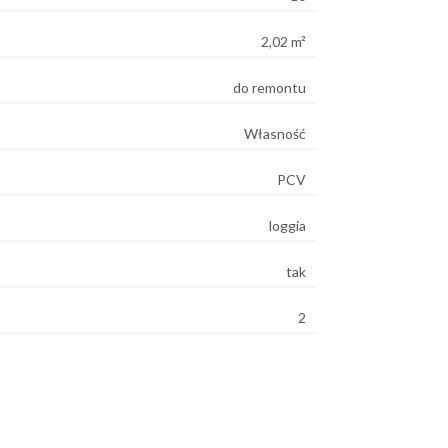
2,02 m²
do remontu
Własność
PCV
loggia
tak
2