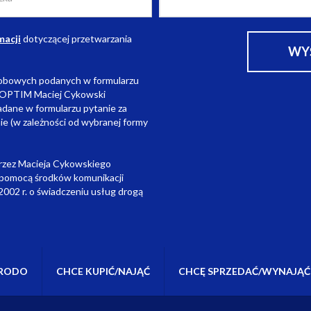
macji
dotyczącej przetwarzania
sobowych podanych w formularzu
ą OPTIM Maciej Cykowski
adane w formularzu pytanie za
ie (w zależności od wybranej formy
rzez Macieja Cykowskiego
 pomocą środków komunikacji
 2002 r. o świadczeniu usług drogą
RODO
CHCE KUPIĆ/NAJĄĆ
CHCĘ SPRZEDAĆ/WYNAJĄĆ