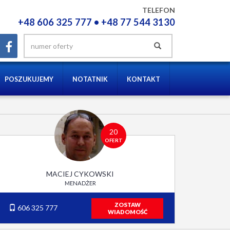
TELEFON
+48 606 325 777 • +48 77 544 3130
POSZUKUJEMY
NOTATNIK
KONTAKT
20
OFERT
MACIEJ CYKOWSKI
MENADŻER
ZOSTAW
606 325 777
WIADOMOŚĆ