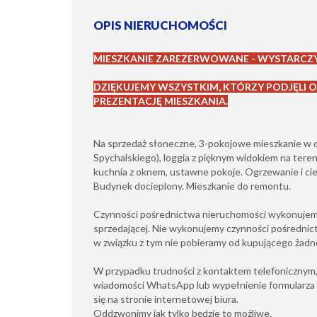
OPIS NIERUCHOMOŚCI
MIESZKANIE ZAREZERWOWANE - WYSTARCZY
DZIĘKUJEMY WSZYSTKIM, KTÓRZY PODJĘLI OF
PREZENTACJĘ MIESZKANIA.
Na sprzedaż słoneczne, 3-pokojowe mieszkanie w dzi
Spychalskiego), loggia z pięknym widokiem na tereny
kuchnia z oknem, ustawne pokoje. Ogrzewanie i ciep
Budynek docieplony. Mieszkanie do remontu.
Czynności pośrednictwa nieruchomości wykonujemy
sprzedającej. Nie wykonujemy czynności pośrednict
w związku z tym nie pobieramy od kupującego żad
W przypadku trudności z kontaktem telefonicznym,
wiadomości WhatsApp lub wypełnienie formularza
się na stronie internetowej biura.
Oddzwonimy jak tylko będzie to możliwe.