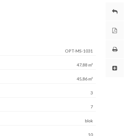
CYKOWSKI@OPTIM.OPOLE.PL
OPT-MS-1031
47,88 m²
45,86 m²
3
7
blok
10